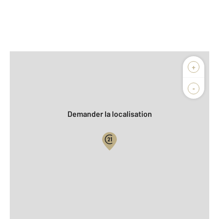
Afficher sur la carte :
+
Agence
Biens vendus
-
Demander la localisation
Vue globale
2
Surface totale : 16 m
2
Surface habitable : 16 m
Type d'appartement : F1
er
Étage : 1
Nombre de pièces : 1
[Voir le détail]