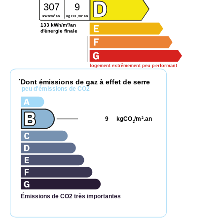
307
9
2
2
kWh/m
.an
kg CO
/m
.an
2
133 kWh/m²/an
d'énergie finale
logement extrêmement peu performant
Dont émissions de gaz à effet de serre
*
peu d'émissions de CO2
9
kgCO
/m
.an
2
2
Émissions de CO2 très importantes