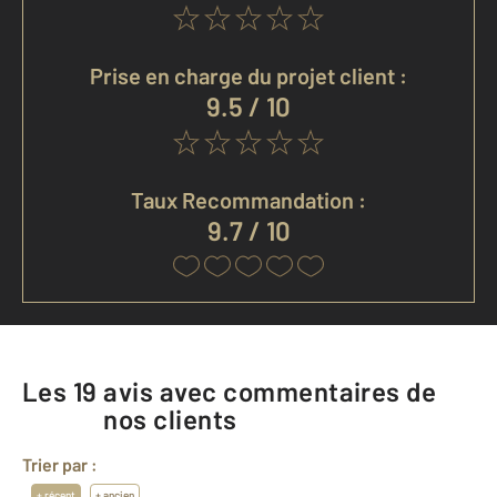
Prise en charge du projet client :
9.5 / 10
Taux Recommandation :
9.7 / 10
Les
19
avis avec commentaires de
nos clients
Trier par :
+ récent
+ ancien