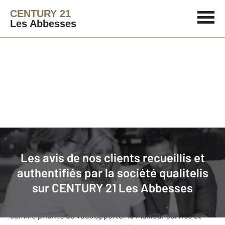
CENTURY 21
Les Abbesses
Agence immobilière
Avis de nos clients
Les avis de nos clients recueillis et
CENTURY 21 Les Abbesses
: nos
authentifiés par la société qualitelis
clients donnent leurs avis
sur
CENTURY 21 Les Abbesses
Notre agence CENTURY 21 Les Abbesses s’est fixée
comme priorité de vous apporter le meilleur service et